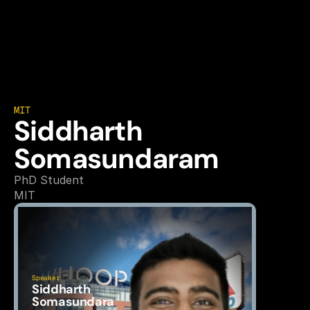
MIT
Siddharth 
Somasundaram
PhD Student
MIT
Speaker
Siddharth 
Somasundara